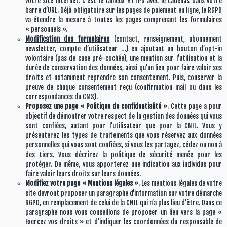
votre site internet. C’est le fameux HTTPS avec le cadenas dans votre
barre d’URL. Déjà obligatoire sur les pages de paiement en ligne, le RGPD
va étendre la mesure à toutes les pages comprenant les formulaires
« personnels ».
Modification des formulaires
(contact, renseignement, abonnement
newsletter, compte d’utilisateur …) en ajoutant un bouton d’opt-in
volontaire (pas de case pré-cochée), une mention sur l’utilisation et la
durée de conservation des données, ainsi qu’un lien pour faire valoir ses
droits et notamment reprendre son consentement. Puis, conserver la
preuve de chaque consentement reçu (confirmation mail ou dans les
correspondances du CMS).
Proposez une page « Politique de confidentialité »
. Cette page a pour
objectif de démontrer votre respect de la gestion des données qui vous
sont confiées, autant pour l’utilisateur que pour la CNIL. Vous y
présenterez les types de traitements que vous réservez aux données
personnelles qui vous sont confiées, si vous les partagez, cédez ou non à
des tiers. Vous décrirez la politique de sécurité menée pour les
protéger. De même, vous apporterez une indication aux individus pour
faire valoir leurs droits sur leurs données.
Modifiez votre page « Mentions légales »
. Les mentions légales de votre
site devront proposer un paragraphe d'information sur votre démarche
RGPD, en remplacement de celui de la CNIL qui n’a plus lieu d’être. Dans ce
paragraphe nous vous conseillons de proposer un lien vers la page «
Exercez vos droits » et d’indiquer les coordonnées du responsable de